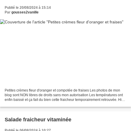
Publié le 20/08/2024 à 15:14
Par
gousses2vanille
Petites crèmes fleur d'oranger et compotée de fraises Les photos de mon
blog sont NON libres de droits sans mon autorisation Les températures ont
enfin baissé et ça fait du bien cette fraicheur temporairement retrouvée. Hier,
un matin même automnal qui...
Salade fraicheur vitaminée
Publié le 06/08/2024 à 10:27