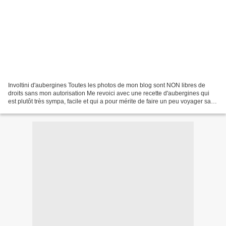
Involtini d'aubergines Toutes les photos de mon blog sont NON libres de
droits sans mon autorisation Me revoici avec une recette d'aubergines qui
est plutôt très sympa, facile et qui a pour mérite de faire un peu voyager sans
sortir de chez soi. Eh oui,...