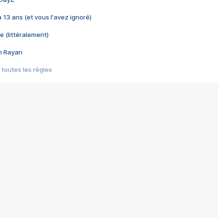
 a 13 ans (et vous l'avez ignoré)
e (littéralement)
im Rayan
 toutes les règles
s les jeux vidéo
us choquant de Rockstar ? - Le scandale BULLY
e plus moche de Steam
du RÊVE tourne au CAUCHEMAR
pendant 8 heures
it… à tort
umiliés par un jeu vidéo
ire - Final Fantasy 8