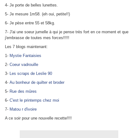
4- Je porte de belles lunettes.
5- Je mesure 1m58. (eh oui, petite!!)
6- Je pèse entre 55 et 58kg.
7- J'ai une soeur jumelle à qui je pense très fort en ce moment et que
j'embrasse de toutes mes forces!!!!!
Les 7 blogs maintenant:
1-
Mystie Fantaisies
2-
Coeur vadrouille
3-
Les scraps de Leslie 90
4-
Au bonheur de quilter et broder
5-
Rue des mûres
6-
C'est le printemps chez moi
7-
Matou r d'ivoire
A ce soir pour une nouvelle recette!!!!