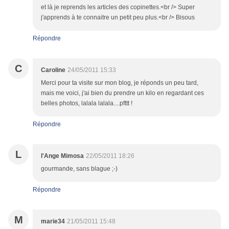
et là je reprends les articles des copinettes.<br /> Super
j'apprends à te connaitre un petit peu plus.<br /> Bisous
Répondre
C
Caroline
24/05/2011 15:33
Merci pour ta visite sur mon blog, je réponds un peu tard,
mais me voici, j'ai bien du prendre un kilo en regardant ces
belles photos, lalala lalala....pfttt !
Répondre
L
l'Ange Mimosa
22/05/2011 18:26
gourmande, sans blague ;-)
Répondre
M
marie34
21/05/2011 15:48