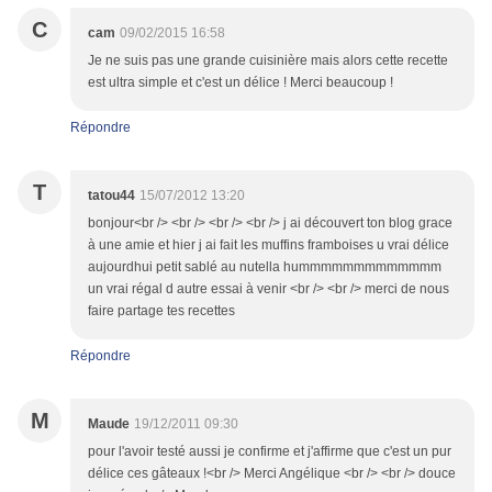
C
cam
09/02/2015 16:58
Je ne suis pas une grande cuisinière mais alors cette recette
est ultra simple et c'est un délice ! Merci beaucoup !
Répondre
T
tatou44
15/07/2012 13:20
bonjour<br /> <br /> <br /> <br /> j ai découvert ton blog grace
à une amie et hier j ai fait les muffins framboises u vrai délice
aujourdhui petit sablé au nutella hummmmmmmmmmmmm
un vrai régal d autre essai à venir <br /> <br /> merci de nous
faire partage tes recettes
Répondre
M
Maude
19/12/2011 09:30
pour l'avoir testé aussi je confirme et j'affirme que c'est un pur
délice ces gâteaux !<br /> Merci Angélique <br /> <br /> douce