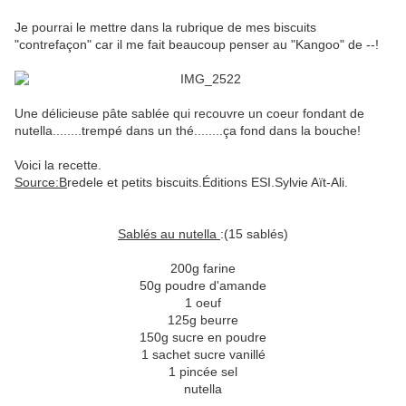
Je pourrai le mettre dans la rubrique de mes biscuits
"contrefaçon" car il me fait beaucoup penser au "Kangoo" de --!
Une délicieuse pâte sablée qui recouvre un coeur fondant de
nutella........trempé dans un thé........ça fond dans la bouche!
Voici la recette.
Source:B
redele et petits biscuits.Éditions ESI.Sylvie Aït-Ali.
Sablés au nutella
:(15 sablés)
200g farine
50g poudre d'amande
1 oeuf
125g beurre
150g sucre en poudre
1 sachet sucre vanillé
1 pincée sel
nutella