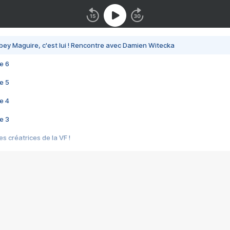
bey Maguire, c'est lui ! Rencontre avec Damien Witecka
e 6
e 5
e 4
e 3
s créatrices de la VF !
e 2
e 1
e Mektoub My Love arrive enfin ! Rencontre avec Shaïn Boumedine et Sal
i : après Toni en famille