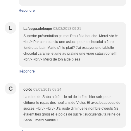
Répondre
L
Lafeeguadeloupe
03/03/2013 09:21
Superbe présentation ça met l'eau à la bouche! Merci <br />
<br /> Par contre as tu une astuce pour le chocolat a faire
fondre au bain Marie s'il te plaît? J'ai essayer une tablette
chocolat caramel et une au praline une vraie catastrophe!!!
<br /> <br /> Merci de ton aide bises
Répondre
C
coKo
03/03/2013 08:24
La reine de Saba a été ... le roi de la fête, hier soir, pour
clôturer le repas des neuf ans de Victor. Et avec beaucoup de
succès !<br /> <br /> J'ai juste diminué le nombre d'oeufs (ils
étaient très gros) et le poids de sucre : succulente, ta reine de
Saba... merci Vanille !