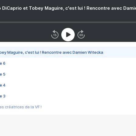
 DiCaprio et Tobey Maguire, c'est lui ! Rencontre avec Dam
bey Maguire, c'est lui ! Rencontre avec Damien Witecka
e 6
e 5
e 4
e 3
s créatrices de la VF !
e 2
e 1