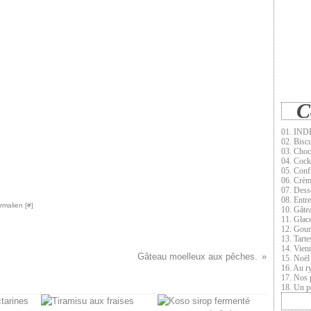
C
01. INDE
02. Biscu
03. Choc
04. Cock
05. Conf
06. Crèm
07. Dess
08. Entr
rmalien [
#
]
10. Gâte
11. Glace
12. Gour
13. Tarte
14. Vien
Gâteau moelleux aux pêches.
15. Noël
16. Au r
17. Nos 
18. Un pe