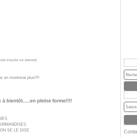
hoto trouvée sur internet)
s en montrerai plus!!!!
à bientôt......en pleine forme!!!!
Contac