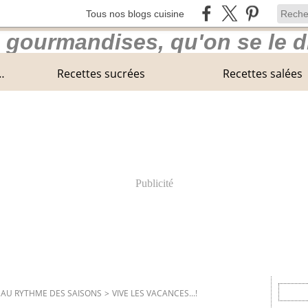
Tous nos blogs cuisine
 Center Parcs en Normandie
Recettes sucrées
Recettes salées
Publicité
. AU RYTHME DES SAISONS
>
VIVE LES VACANCES...!