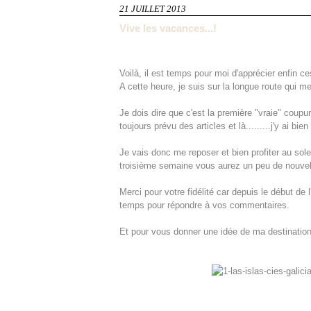
21 JUILLET 2013
Vive les vacances...!
Voilà, il est temps pour moi d'apprécier enfin 
A cette heure, je suis sur la longue route qui m
Je dois dire que c'est la première "vraie" coupu
toujours prévu des articles et là.........j'y ai b
Je vais donc me reposer et bien profiter au sol
troisième semaine vous aurez un peu de nouvell
Merci pour votre fidélité car depuis le début de l
temps pour répondre à vos commentaires.
Et pour vous donner une idée de ma destination (