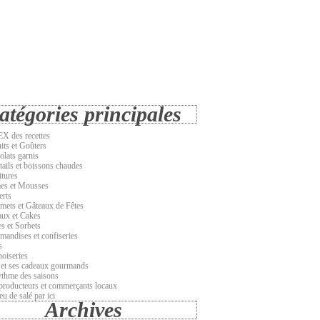
atégories principales
X des recettes
its et Goûters
olats garnis
tails et boissons chaudes
itures
es et Mousses
erts
emets et Gâteaux de Fêtes
aux et Cakes
s et Sorbets
mandises et confiseries
s
noiseries
 et ses cadeaux gourmands
ythme des saisons
producteurs et commerçants locaux
u de salé par ici
Archives