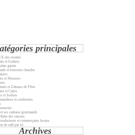
atégories principales
X des recettes
its et Goûters
olats garnis
tails et boissons chaudes
itures
es et Mousses
erts
emets et Gâteaux de Fêtes
aux et Cakes
s et Sorbets
mandises et confiseries
s
noiseries
 et ses cadeaux gourmands
ythme des saisons
producteurs et commerçants locaux
u de salé par ici
Archives