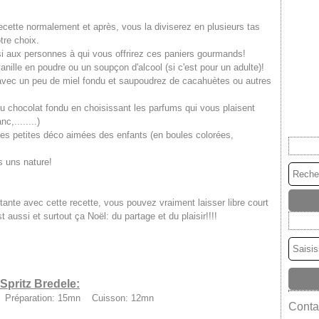
 recette normalement et après, vous la diviserez en plusieurs tas
tre choix.
ssi aux personnes à qui vous offrirez ces paniers gourmands!
nille en poudre ou un soupçon d'alcool (si c'est pour un adulte)!
s avec un peu de miel fondu et saupoudrez de cacahuètes ou autres
u chocolat fondu en choisissant les parfums qui vous plaisent
c,........)
ies petites déco aimées des enfants (en boules colorées,
s uns nature!
ante avec cette recette, vous pouvez vraiment laisser libre court
st aussi et surtout ça Noël: du partage et du plaisir!!!!
Spritz Bredele:
s Préparation: 15mn Cuisson: 12mn
Contac