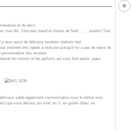
urmandises et de déco.
c mon fils. Chocolat chaud et chants de Noël........ ouaiiiis! Tout
y aura aussi de délicieux bredeles réalisés hier.
tout vraiment très rapide à exécuter puisqu'il n'y a pas de repos de
de personnaliser des recettes.
liser les formes et les parfums qui vous font plaisir; jugez
 ce délicieux sablé également commercialisé sous le même nom.
spect que vous désirez (en rond, en S, en goutte d'eau, en