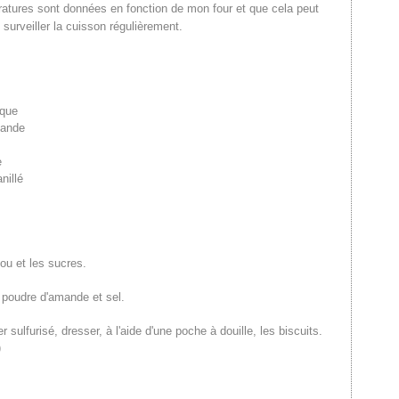
ératures sont données en fonction de mon four et que cela peut
c surveiller la cuisson régulièrement.
g farine
ncée de sel
vure chimique
udre d'amande
g beurre
sucre glace
sucre vanillé
 oeuf
l huile
ou et les sucres.
, poudre d'amande et sel.
r sulfurisé, dresser, à l'aide d'une poche à douille, les biscuits.
)