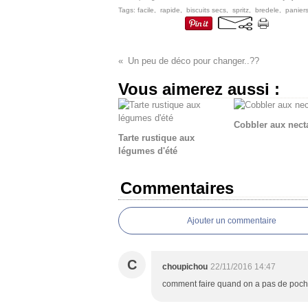
Tags:
facile
,
rapide
,
biscuits secs
,
spritz
,
bredele
,
paniers
Un peu de déco pour changer..??
Vous aimerez aussi :
Cobbler aux nect
Tarte rustique aux
légumes d'été
Commentaires
Ajouter un commentaire
C
choupichou
22/11/2016 14:47
comment faire quand on a pas de poche