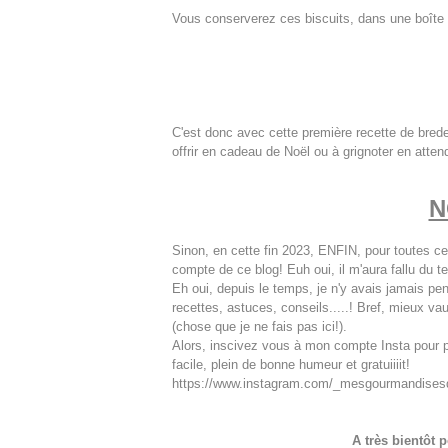
Vous conserverez ces biscuits, dans une boîte m
C'est donc avec cette première recette de brede
offrir en cadeau de Noël ou à grignoter en atte
N
Sinon, en cette fin 2023, ENFIN, pour toutes ce
compte de ce blog! Euh oui, il m'aura fallu du te
Eh oui, depuis le temps, je n'y avais jamais pen
recettes, astuces, conseils.....! Bref, mieux va
(chose que je ne fais pas ici!).
Alors, inscivez vous à mon compte Insta pour plu
facile, plein de bonne humeur et gratuiiiit!
https://www.instagram.com/_mesgourmandises
A très bientôt 