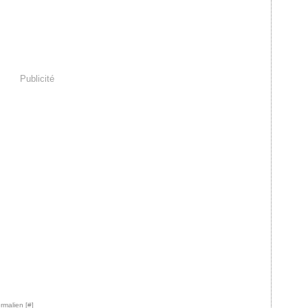
Publicité
rmalien [
#
]