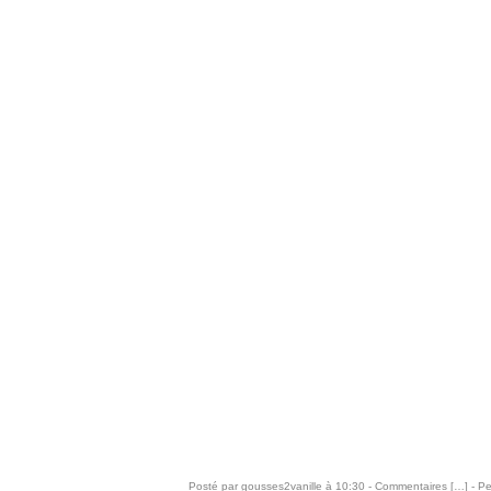
Posté par gousses2vanille à 10:30 -
Commentaires [
…
]
- Pe