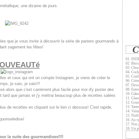
étallique, une dizaine de jours.
les que je vous invite à découvrir la série de paniers gourmands à
C
ndant sagement les fêtes!
01. INDE
OUVEAUTé
02. Biscu
03. Choc
04. Cock
05. Conf
lles et ceux qui ont un compte Instagram, je viens de créer le
06. Crèm
mps, je sais, je sais!!!
07. Dess
sé alors que c'est carrément plus facile pour moi d'y poster des
08. Entr
10. Gâte
ut tard que jamais et j'y mettrai beaucoup plus de recettes salées
11. Glace
12. Gour
13. Tarte
s de recettes en cliquant sur le lien ci dessous! C'est rapide,
14. Vien
15. Noël
quonseledise/
16. Au r
17. Nos 
18. Un pe
pour la suite des gourmandises!!!!