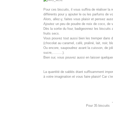
Pour ces biscuits, il vous suffira de réaliser la
différents pour y ajouter le ou les parfums de vo
Alors, allez-y, faites vous plaisir et pensez au
Ajoutez un peu de poudre de noix de coco, de va
Dès la sortie du four, badigeonnez les biscuit
fruits secs.
Vous pouvez tout aussi bien les tremper dans d
(chocolat au caramel, café, praliné, lait, noir, blan
Ou encore, saupoudrez avant la cuisson, de jol
sucre,..........).
Bien sur, vous pouvez aussi en laisser quelque
La quantité de sablés étant suffisamment import
à votre imagination et vous faire plaisir! Car c'e
Pour 35 biscuit