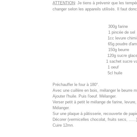
ATTENTION
: Je tiens à prévenir que les temp
changer selon les appareils utilisés. Il faut don
300
1 pi
1cc le
65g po
150
120g 
1 sachet 
1
5c
Préchauffer le four à 180°.
Avec une cuillère en bois, mélanger le beurre m
Ajouter l'huile. Puis l'oeuf. Mélanger.
Verser petit à petit le mélange de farine, levure
Mélanger.
Sur une plaque à pâtisserie, recouverte de papie
Décorer (vermicelles chocolat, fruits secs, ......
Cuire 12mn.