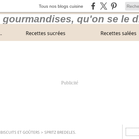
Tous nos blogs cuisine
 Center Parcs en Normandie
Recettes sucrées
Recettes salées
Publicité
. BISCUITS ET GOÛTERS
>
SPRITZ BREDELES.