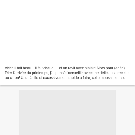
Ahhh il fait beau....il fait chaud......et on revit avec plaisir! Alors pour (enfin)
fêter l'arrivée du printemps, j'ai pensé l'accueillir avec une délicieuse recette
au citron! Ultra facile et excessivement rapide à faire, cette mousse, qui se
décline...