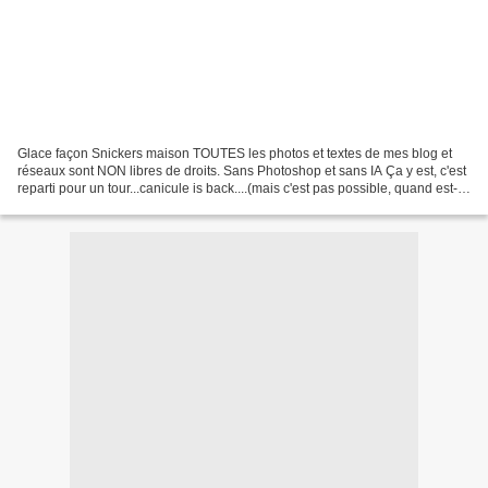
Glace façon Snickers maison TOUTES les photos et textes de mes blog et
réseaux sont NON libres de droits. Sans Photoshop et sans IA Ça y est, c'est
reparti pour un tour...canicule is back....(mais c'est pas possible, quand est-
ce que ça va s’arrêter c't'histoire???...