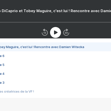
 DiCaprio et Tobey Maguire, c'est lui ! Rencontre avec Dam
bey Maguire, c'est lui ! Rencontre avec Damien Witecka
e 6
e 5
e 4
e 3
s créatrices de la VF !
e 2
e 1