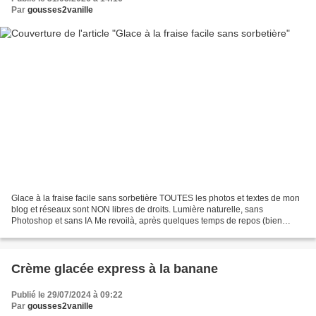
Par
gousses2vanille
Glace à la fraise facile sans sorbetière TOUTES les photos et textes de mon
blog et réseaux sont NON libres de droits. Lumière naturelle, sans
Photoshop et sans IA Me revoilà, après quelques temps de repos (bien
mérité!!!) en ce mois de mai qui se termine...
Crème glacée express à la banane
Publié le 29/07/2024 à 09:22
Par
gousses2vanille