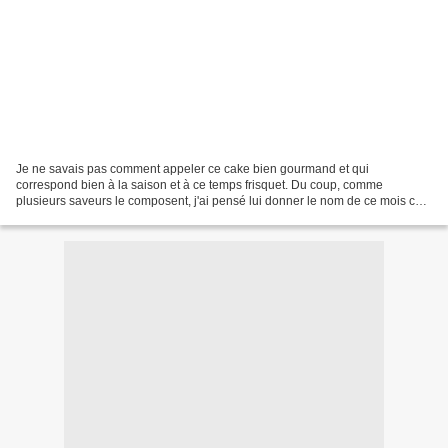
Je ne savais pas comment appeler ce cake bien gourmand et qui
correspond bien à la saison et à ce temps frisquet. Du coup, comme
plusieurs saveurs le composent, j'ai pensé lui donner le nom de ce mois car
je trouve qu'il lui correspond bien! Le vent souffle...