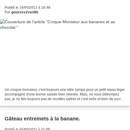
Publié le 16/05/2013 à 16:46
Par
gousses2vanille
Un croque-monsieur, c'est toujours une idée sympa pour un petit repas léger
accompagné d'une bonne salade bien relevée. Mais, ne vous détrompez
pas, je ne fais toujours pas de recettes salées et c'est belle et bien de sucré
dont je vais vous parler. Et...
Gâteau entremets à la banane.
Publié le 05/06/2011 à 21:06