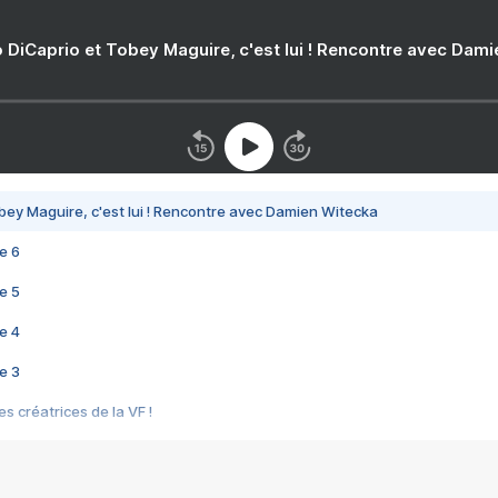
 DiCaprio et Tobey Maguire, c'est lui ! Rencontre avec Dam
bey Maguire, c'est lui ! Rencontre avec Damien Witecka
e 6
e 5
e 4
e 3
s créatrices de la VF !
e 2
e 1