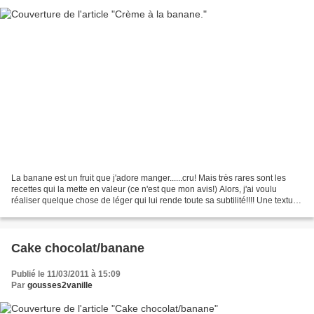
La banane est un fruit que j'adore manger......cru! Mais très rares sont les
recettes qui la mette en valeur (ce n'est que mon avis!) Alors, j'ai voulu
réaliser quelque chose de léger qui lui rende toute sa subtilité!!!! Une texture
très très crémeuse...
Cake chocolat/banane
Publié le 11/03/2011 à 15:09
Par
gousses2vanille