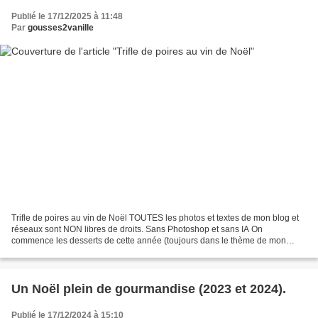
Publié le 17/12/2025 à 11:48
Par
gousses2vanille
Trifle de poires au vin de Noël TOUTES les photos et textes de mon blog et
réseaux sont NON libres de droits. Sans Photoshop et sans IA On
commence les desserts de cette année (toujours dans le thème de mon
menu sans viande ni poisson...ahaha très drôle...
Un Noël plein de gourmandise (2023 et 2024).
Publié le 17/12/2024 à 15:10