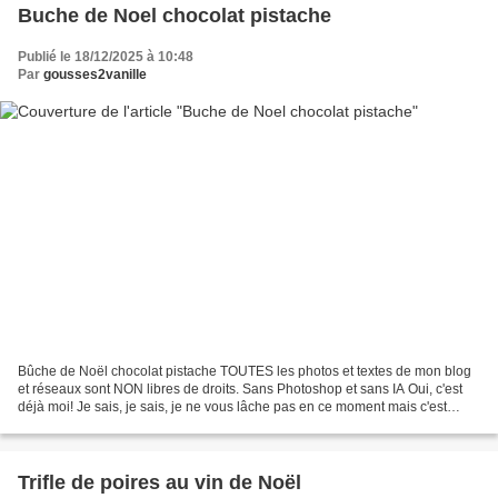
Buche de Noel chocolat pistache
Publié le 18/12/2025 à 10:48
Par
gousses2vanille
Bûche de Noël chocolat pistache TOUTES les photos et textes de mon blog
et réseaux sont NON libres de droits. Sans Photoshop et sans IA Oui, c'est
déjà moi! Je sais, je sais, je ne vous lâche pas en ce moment mais c'est
bientôt fini (croix de bois, crois...
Trifle de poires au vin de Noël