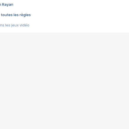
im Rayan
 toutes les règles
s les jeux vidéo
us choquant de Rockstar ? - Le scandale BULLY
e plus moche de Steam
du RÊVE tourne au CAUCHEMAR
pendant 8 heures
it… à tort
umiliés par un jeu vidéo
ire - Final Fantasy 8
ti un empire - Age of Empires
story DOFUS
tard, il crée l'un des pires jeux de tous les temps, MindsEye.