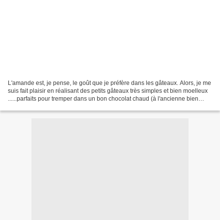
L'amande est, je pense, le goût que je préfère dans les gâteaux. Alors, je me
suis fait plaisir en réalisant des petits gâteaux très simples et bien moelleux
......parfaits pour tremper dans un bon chocolat chaud (à l'ancienne bien
sûr!!!!!). Petite,...