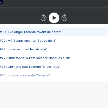
#30 : Eve Angeli raconte "Avant de partir"
#29 : MC Solaar raconte "Bouge de là"
28 : Lorie raconte "Je vais vite"
#27 : Christophe Willem raconte "Jacques a dit"
#26 : Chimène Badi raconte "Entre nous"
#25 : Indochine raconte "3e sexe"
#24 : Zaho raconte "C'est chelou"
#23 : Patrick Bruel raconte "Au café des délices"
#22 : Kyo raconte "Le chemin"