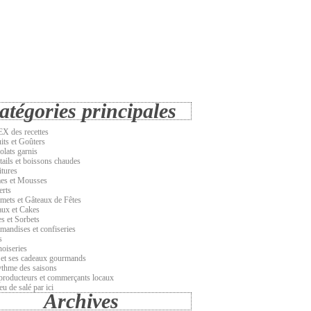
atégories principales
X des recettes
its et Goûters
olats garnis
tails et boissons chaudes
itures
es et Mousses
erts
emets et Gâteaux de Fêtes
aux et Cakes
s et Sorbets
mandises et confiseries
s
noiseries
 et ses cadeaux gourmands
ythme des saisons
producteurs et commerçants locaux
u de salé par ici
Archives