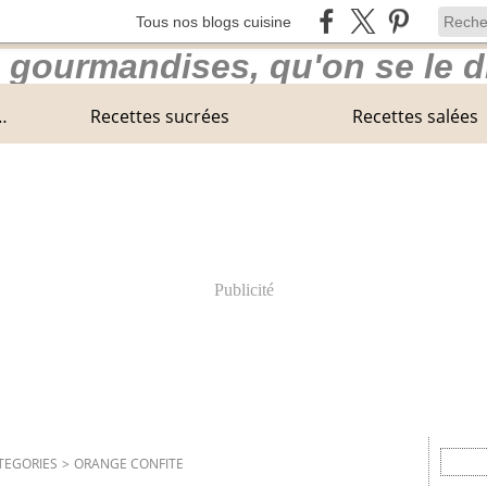
Tous nos blogs cuisine
 Center Parcs en Normandie
Recettes sucrées
Recettes salées
Publicité
TEGORIES
>
ORANGE CONFITE