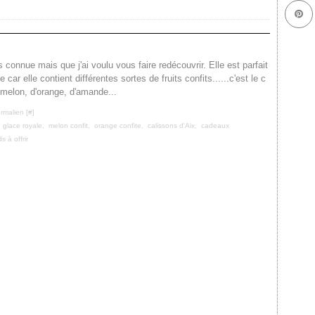
connue mais que j'ai voulu vous faire redécouvrir. Elle est parfait
 car elle contient différentes sortes de fruits confits......c'est le c
 melon, d'orange, d'amande...
rmalien [
#
]
,
glace royale
,
melon confit
,
orange confite
,
calissons d'Aix
,
cadeaux
 à offrir