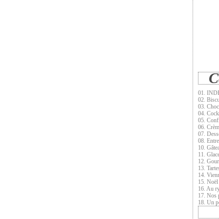
C
01. INDE
02. Biscu
03. Choc
04. Cock
05. Conf
06. Crèm
07. Dess
08. Entr
10. Gâte
11. Glace
12. Gour
13. Tarte
14. Vien
15. Noël
16. Au r
17. Nos 
18. Un pe