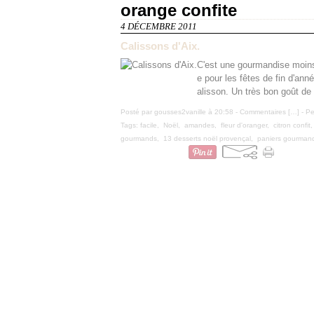
orange confite
4 DÉCEMBRE 2011
Calissons d'Aix.
C'est une gourmandise moins 
e pour les fêtes de fin d'année
alisson. Un très bon goût de
Posté par gousses2vanille à 20:58 -
Commentaires [
…
]
- Pe
Tags:
facile
,
Noël
,
amandes
,
fleur d'oranger
,
citron confit
gourmands
,
13 desserts noël provençal
,
paniers gourmands