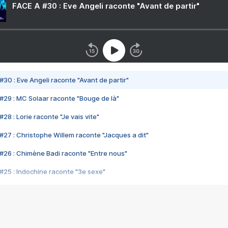
FACE A #30 : Eve Angeli raconte "Avant de partir"
#30 : Eve Angeli raconte "Avant de partir"
#29 : MC Solaar raconte "Bouge de là"
28 : Lorie raconte "Je vais vite"
#27 : Christophe Willem raconte "Jacques a dit"
#26 : Chimène Badi raconte "Entre nous"
#25 : Indochine raconte "3e sexe"
#24 : Zaho raconte "C'est chelou"
#23 : Patrick Bruel raconte "Au café des délices"
#22 : Kyo raconte "Le chemin"