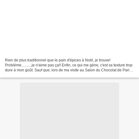
Rien de plus traditionnel que le pain d'épices à Noël, je trouve!
Problème...........je n'aime pas ça!! Enfin, ce qui me gène, c'est sa texture trop
dure à mon goût. Sauf que, lors de ma visite au Salon du Chocolat de Paris,
j'ai redécouvert LE pain d'épices....