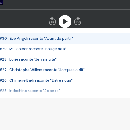
#30 : Eve Angeli raconte "Avant de partir"
#29 : MC Solaar raconte "Bouge de là"
28 : Lorie raconte "Je vais vite"
#27 : Christophe Willem raconte "Jacques a dit"
#26 : Chimène Badi raconte "Entre nous"
#25 : Indochine raconte "3e sexe"
#24 : Zaho raconte "C'est chelou"
#23 : Patrick Bruel raconte "Au café des délices"
#22 : Kyo raconte "Le chemin"