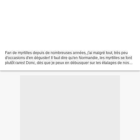
Fan de myrtilles depuis de nombreuses années, j'ai malgré tout, très peu
d'occasions d'en déguster! Il faut dire qu'en Normandie, les myrtilles se font
plutôt rares! Donc, dès que je peux en débusquer sur les étalages de nos
marchés, .......je fonce!...