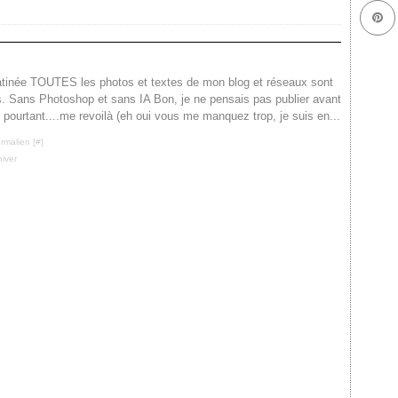
atinée TOUTES les photos et textes de mon blog et réseaux sont
s. Sans Photoshop et sans IA Bon, je ne pensais pas publier avant
 pourtant....me revoilà (eh oui vous me manquez trop, je suis en...
rmalien [
#
]
hiver