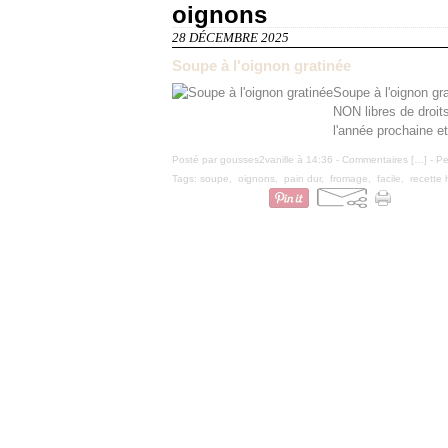
oignons
28 DÉCEMBRE 2025
Soupe à l'oignon gratinée
Soupe à l'oignon gr
NON libres de droit
l'année prochaine et
Posté par gousses2vanille à 14:36 -
Commentaires [
…
]
- Pe
Tags:
soupe
,
oignons
,
pain dur
,
fromage
,
facile
,
recette 