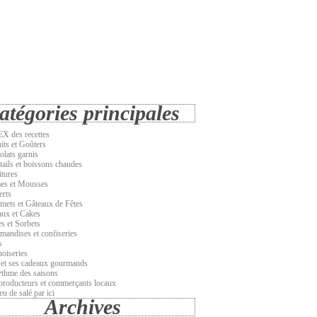
atégories principales
X des recettes
its et Goûters
olats garnis
tails et boissons chaudes
itures
es et Mousses
erts
emets et Gâteaux de Fêtes
aux et Cakes
s et Sorbets
mandises et confiseries
s
noiseries
 et ses cadeaux gourmands
ythme des saisons
producteurs et commerçants locaux
u de salé par ici
Archives