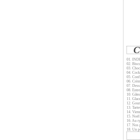
C
01. INDE
02. Biscu
03. Choc
04. Cock
05. Conf
06. Crèm
07. Dess
08. Entr
10. Gâte
11. Glace
12. Gour
13. Tarte
14. Vien
15. Noël
16. Au r
17. Nos 
18. Un pe