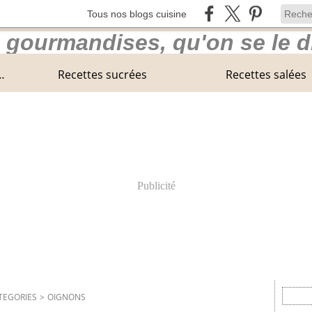
Tous nos blogs cuisine
 Center Parcs en Normandie
Recettes sucrées
Recettes salées
Publicité
TEGORIES
>
OIGNONS